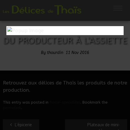
DU PRODUCTEUR À L’ASSIETTE
By
thourdin
11
Nov
2016
Retrouvez aux délices de Thaïs les produits de notre
production.
This entry was posted in
home-specialites
. Bookmark the
permalink
.
L’épicerie
Plateaux de mini-